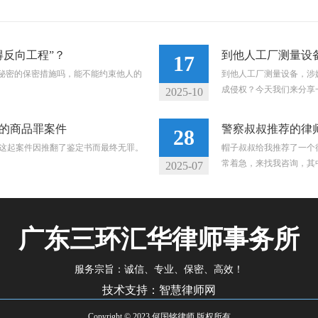
反向工程”？
到他人工厂测量设
17
业秘密的保密措施吗，能不能约束他人的
到他人工厂测量设备，涉
成侵权？今天我们来分享一
2025-10
的商品罪案件
警察叔叔推荐的律
28
这起案件因推翻了鉴定书而最终无罪。
帽子叔叔给我推荐了一个
常着急，来找我咨询，其中
2025-07
广东三环汇华律师事务所
服务宗旨：诚信、专业、保密、高效！
技术支持：智慧律师网
Copyright © 2023 何国铭律师 版权所有