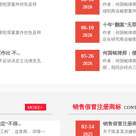
密犯罪案件控告及辩
作者：何国铭律
2026
侵犯商业秘密案件.
十年“翻案”无
06-10
密犯罪案案件控告及辩
作者：何国铭律
2026
近在研究商业秘密.
 不...
何国铭律师：
05-26
不起诉决定之法律意见
作者：何国铭律
2026
期，我同步经办三.
销售假冒注册商标
MORE+
CONT
不得...
销售假冒注册商
02-14
程”，这算商...
详情>>
关于陈某某涉嫌
2025