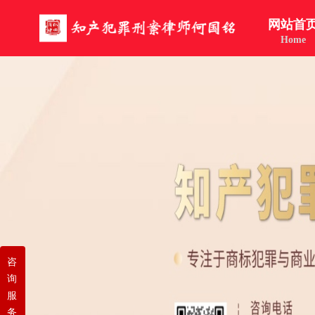
网站首
Home
咨
询
服
务