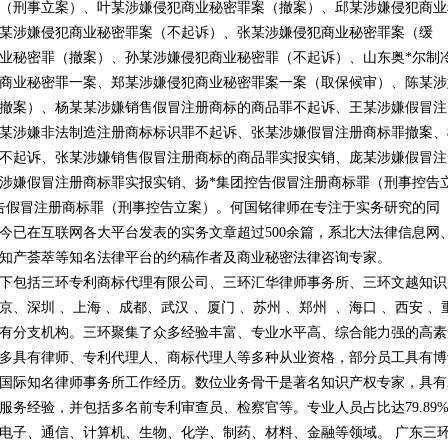
（刑事立案）、叶某涉嫌侵犯商业秘密罪案（撤案）、邱某涉嫌侵犯商业
某涉嫌侵犯商业秘密罪案（不起诉）、张某涉嫌侵犯商业秘密罪案（缓
业秘密罪（撤案）、孙某涉嫌侵犯商业秘密罪（不起诉）、山东奥*尔制
商业秘密罪一案、郑某涉嫌侵犯商业秘密罪案一案（取保候审）、陈某涉
撤案）、杨某某涉嫌销售假冒注册商标的商品罪不起诉、王某涉嫌假冒注
某涉嫌非法制造注册商标标识罪不起诉、张某涉嫌假冒注册商标罪撤案、
不起诉、张某涉嫌销售假冒注册商标的商品罪实报实销、庞某涉嫌假冒注
涉嫌假冒注册商标罪实报实销、扬*集团控告假冒注册商标罪（刑事控告
告假冒注册商标罪（刑事控告立案）。何国铭律师在专注于实务研究的同
今已在互联网各大平台发表的实务文章超过500余篇，系北大法律信息网
知产荟萃等知名法律平台的约稿作者及商业秘密法律咨询专家。
下包括三环专利商标代理有限公司、三环汇华律师事务所、三环文越知识
、深圳 、上海 、成都、武汉 、厦门 、苏州 、郑州 、海口 、西安 、
设有分支机构。三环聚集了众多经验丰富、专业水平高、综合能力强的高素
多具有律师、专利代理人、商标代理人等多种从业资格，部分员工具有博
国际知名律师事务所工作经历。数位业务骨干是著名知识产权专家，具有2
服务经验，并包括多名前专利审查员、检察官等。专业人员占比达79.89
电子、通信、计算机、生物、化学、制药、材料、金融等领域。 广东三