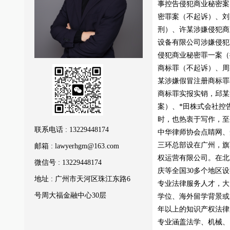
事控告侵犯商业秘密案
密罪案（不起诉）、刘
刑）、许某涉嫌侵犯商
设备有限公司涉嫌侵犯
侵犯商业秘密罪一案（
商标罪（不起诉）、周
某涉嫌假冒注册商标罪
商标罪实报实销，邱某
案）、*田株式会社控
时，也热衷于写作，至
联系电话 : 13229448174
中华律师协会点睛网、
三环总部设在广州，旗
邮箱 : lawyerhgm@163.com
权运营有限公司。在北京
微信号 : 13229448174
庆等全国30多个地区
地址 : 广州市天河区珠江东路6
专业法律服务人才，大
号周大福金融中心30层
学位、海外留学背景或
年以上的知识产权法律
专业涵盖法学、机械、