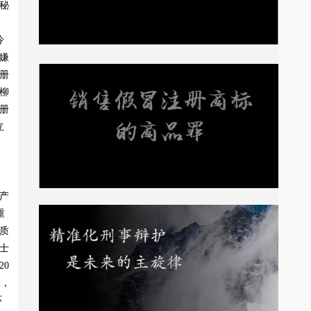
秘
冷
嫌
册
柳
册
立
、
产
重
质
士
0
%，
环